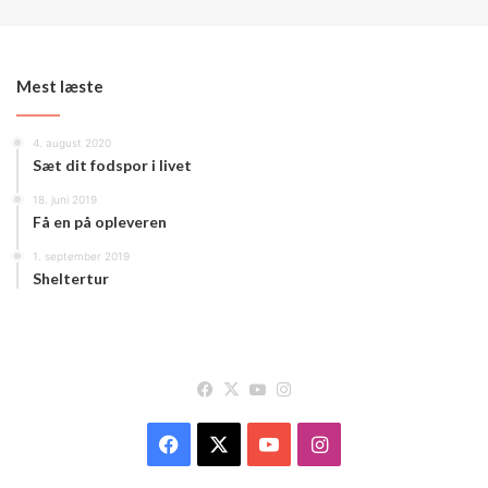
Mest læste
4. august 2020
Sæt dit fodspor i livet
18. juni 2019
Få en på opleveren
1. september 2019
Sheltertur
Facebook
X
YouTube
Instagram
Facebook
X
YouTube
Instagram