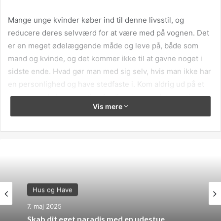
Mange unge kvinder køber ind til denne livsstil, og
reducere deres selvværd for at være med på vognen. Det
er en meget ødelæggende måde og leve på, både som
mand og kvinde, og det kommer ikke til at gavne noget i
sidste ende. Hvad gør man med sig selv, hvis man ikke har
en personlighed og have stedfaste i. Kom aldrig ud på et
spor, hvor du bare gør ting fordi andre gør det, gør ting
Vis mere
fordi du som person har taget en fattet beslutning om det,
kontroller dit eget liv.
Hus og Have
7. maj 2025
Skab dit eget paradis med en udestue