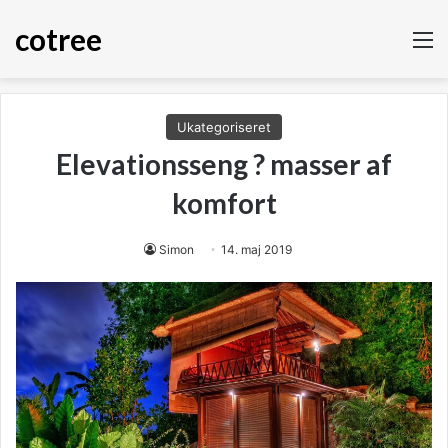
cotree
M
Ukategoriseret
Elevationsseng ? masser af
komfort
Simon
14. maj 2019