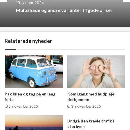
19. januar 2024
investerer i denne sengetype, er du garanteret en seng,
Multishade og andre varianter til gode priser
hvor du virkelig har mulighed for at indstille den i de
positioner, som du føler dig bedst tilpas med. Kig dig om i
det store udvalg, så finder du sikkert en, du kan bruge.
Relaterede nyheder
Pak bilen og tag på en lang
Kom igang med hudpleje
ferie
derhjemme
5. november 2020
3. november 2020
Undgå den travle trafik i
storbyen