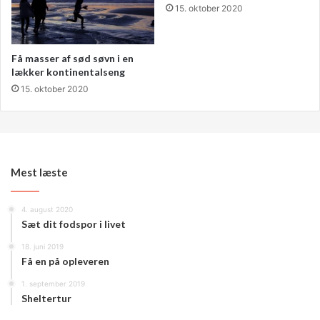
15. oktober 2020
Få masser af sød søvn i en
lækker kontinentalseng
15. oktober 2020
Mest læste
4. august 2020
Sæt dit fodspor i livet
18. juni 2019
Få en på opleveren
1. september 2019
Sheltertur