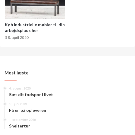
Køb Industrielle møbler til din
arbejdsplads her
8. april 2020
Mest læste
4. august 2020
Sæt dit fodspor i livet
18. juni 2019
Motiver og inspirer på din vej
Få en på opleveren
1. september 2019
Tænker man at arbejdspladsens reception godt lige kan
Sheltertur
trænge til et par motiverende ord med på vejen. Så er det