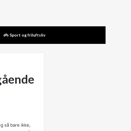
Sport og friluftsliv
mgående
eg så bare ikke,