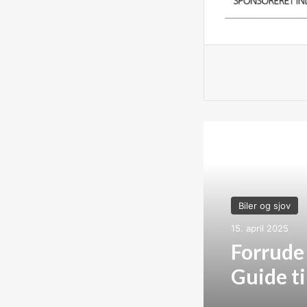
Læs næste
Biler og sjov
15. april 2025
Forrude
Guide ti