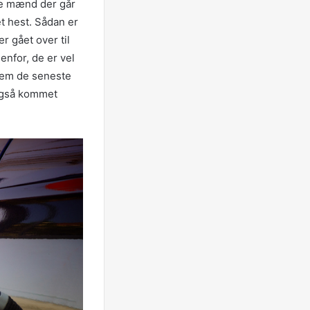
re mænd der går
et hest. Sådan er
er gået over til
enfor, de er vel
nem de seneste
 også kommet