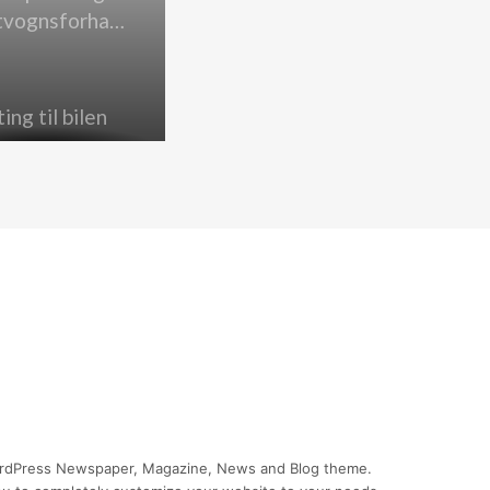
brugtvognsforhandler
ing til bilen
ordPress Newspaper, Magazine, News and Blog theme.