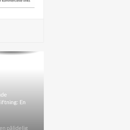
ele ved en
r
ceaftale til
l
ude
iftning: En
 til Sikker
el
en pålidelig