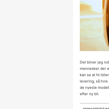
Det bliver jeg no
mennesker der er 
kan se at ht-bile
levering, så hvis
de nyeste modell
efter ny bil.