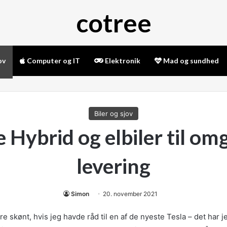
cotree
ov
Computer og IT
Elektronik
Mad og sundhed
Biler og sjov
 Hybrid og elbiler til o
levering
Simon
20. november 2021
 skønt, hvis jeg havde råd til en af de nyeste Tesla – det har j