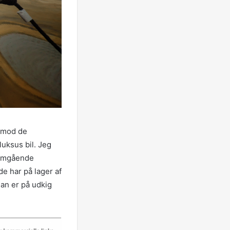
 imod de
luksus bil. Jeg
l omgående
e har på lager af
man er på udkig