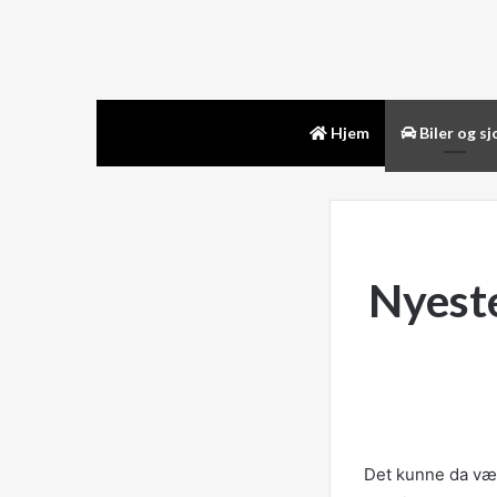
Hjem
Biler og sj
Nyeste
Det kunne da være