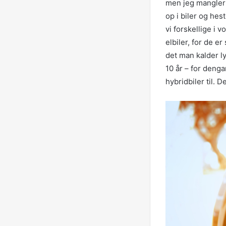
men jeg mangler 
op i biler og hes
vi forskellige i v
elbiler, for de e
det man kalder l
10 år – for denga
hybridbiler til. D