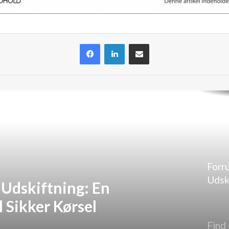
Facebook
LinkedIn
Del via e-mail
Ford
sikke
servi
din bi
Forr
Udsk
 Udskiftning: En
Guide
l Sikker Kørsel
Kørs
Find 