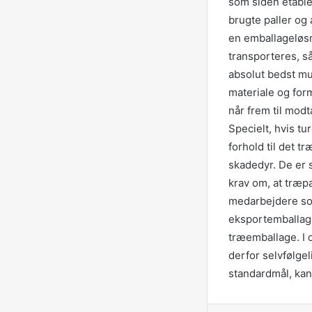
som siden etable
brugte paller og
en emballageløsni
transporteres, så
absolut bedst mul
materiale og form
når frem til mod
Specielt, hvis tu
forhold til det tr
skadedyr. De er 
krav om, at træp
medarbejdere som
eksportemballage.
træemballage. I d
derfor selvfølgel
standardmål, kan