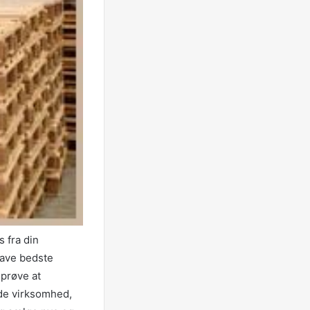
s fra din
have bedste
 prøve at
de virksomhed,