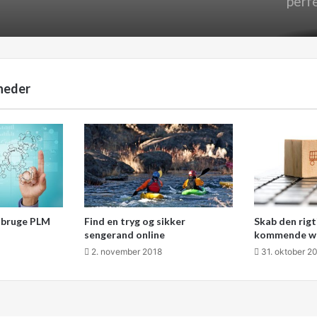
perf
hjem
Billi
blæk
heder
Tag p
Brug
t bruge PLM
Find en tryg og sikker
Skab den rigt
webs
sengerand online
kommende w
godt
2. november 2018
31. oktober 2
Natu
helt 