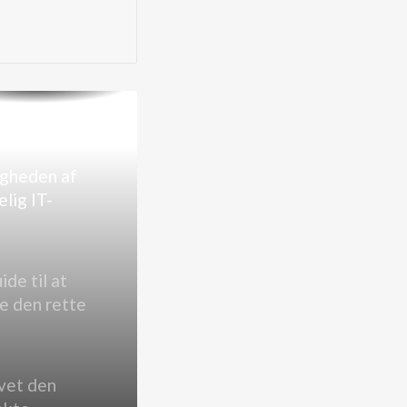
tåelse af
erangreb og
dan man
ytter sin
somhed
igheden af
elig IT-
ort for
somheder
ide til at
e den rette
ing
avet den