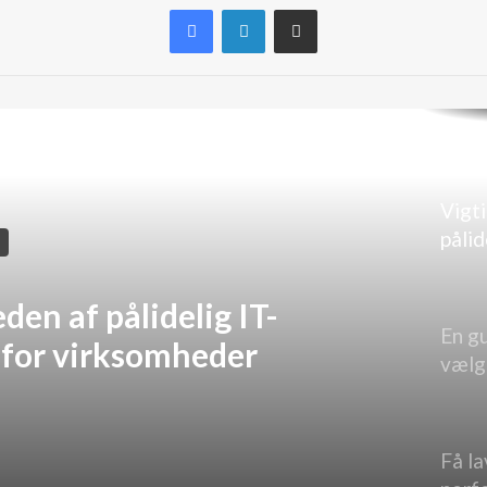
Facebook
LinkedIn
Del via e-mail
Fors
hack
hvor
besk
virk
Vigt
pålid
supp
virk
den af pålidelig IT-
En gu
 for virksomheder
vælg
løsn
Få l