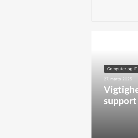
Læs næste
Computer og IT
27. marts 2025
Vigtighe
support