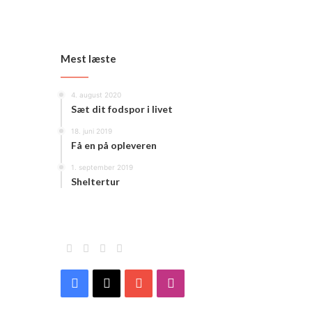
Mest læste
4. august 2020
Sæt dit fodspor i livet
18. juni 2019
Få en på opleveren
1. september 2019
Sheltertur
Facebook
X
YouTube
Instagram
Facebook
X
YouTube
Instagram