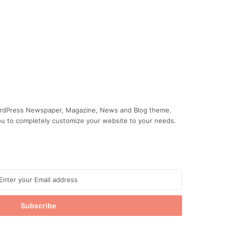
g karton
kal tænke
t
ordPress Newspaper, Magazine, News and Blog theme.
ou to completely customize your website to your needs.
tåelse af
erangreb og
dan man
ytter sin
somhed
igheden af
elig IT-
ort for