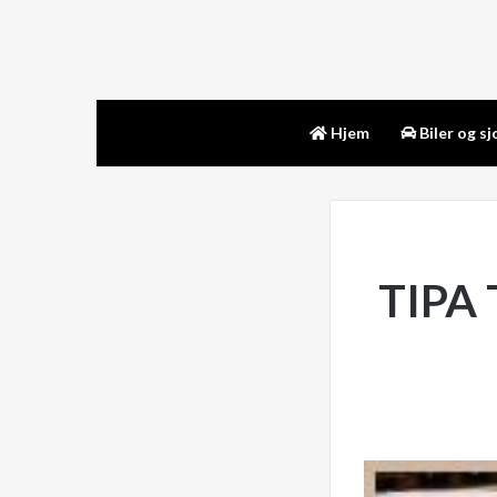
Hjem
Biler og sj
TIPA 