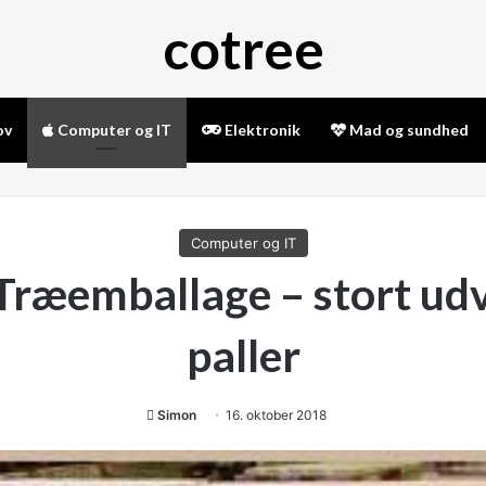
cotree
ov
Computer og IT
Elektronik
Mad og sundhed
Computer og IT
Træemballage – stort udv
paller
Simon
16. oktober 2018