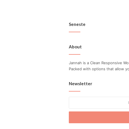
Billi
Seneste
Vi s
About
grøn
Jannah is a Clean Responsive W
Packed with options that allow y
Fors
Newsletter
hack
hvor
Enter
besk
your
virk
Email
Vigt
address
pålid
supp