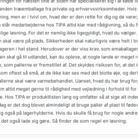
ringen for næsten otte år siden har specialiseret sig i at købe
Tag p
 anden træemballage fra private og erhvervsvirksomheder. Hvis 
ng, men er i tvivl om, hvad der er den rette for dig og de varer
 står medarbejderne hos TIPA altid klar med rådgivning, så du f
Brug
ige løsning. For det er nemlig ikke ligegyldigt, hvad du vælger.
webs
 skal være på plads. Sikkerheden skal naturligvis være helt i to
godt
tageren i hel stand. Herudover er der viss krav, som emaballagen
ren skal gå til udlandet, kan du opleve, at nogle lande er meget r
Natu
æ, som pallerne er fremstillet af. Det skyldes risikoen for, at det
helt 
som oftest så små, at de ikke kan ses med det blotte øje, og de
allerne skal være varmebehandlet. Uanset, hvad du har brug for,
 altid meget gerne til rådighed med vejledning i forhold til fo
 Hos TIPA er produktlisten lang og omfatter så at sige alt inde
Billi
ag er det dog blevet almindeligt at bruge paller af plast til fød
ig også på lagerhylderne. Hvis du skulle få brug for nogle andre
 det også lade sig gøre. Så finder de som regel en løsning.
Vi s
grøn