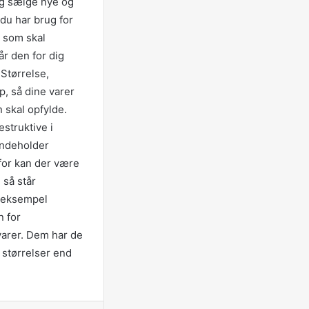
 og sælge nye og
å kulturejse
du har brug for
, som skal
år den for dig
 Magento
 Størrelse,
hop for et
p, så dine varer
 resultat
 skal opfylde.
estruktive i
ren kan noget
 indeholder
særligt
rfor kan der være
 så står
r eksempel
n for
g karton
evarer. Dem har de
 størrelser end
kal tænke
t