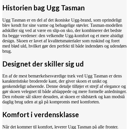
Historien bag Ugg Tasman
Ugg Tasman er en del af det ikoniske Ugg-brand, som oprindeligt
blev kendt for sine varme og behagelige støvler. Tasman-modellen
adskiller sig ved at være en slip-on sko, der kombinerer det bedste
fra begge verdener: den velkendte Ugg-komfort og et mere alsidigt
design. Skoen er lavet af kvalitetsmaterialer som ruskind og foret
med blød uld, hvilket gør den perfekt til både indendørs og udendørs
brug.
Designet der skiller sig ud
En af de mest bemærkelsesværdige træk ved Ugg Tasman er dens
karakteristiske broderede kant, der giver skoen et unikt og
genkendeligt udseende. Denne detalje tilføjer et strejf af elegance og
gør skoen velegnet til både afslappede og mere formelle anledninger.
Den robuste sål sikrer desuden, at skoen er slidstærk og kan modstå
daglig brug uden at gå på kompromis med komforten.
Komfort i verdensklasse
Når det kommer til komfort, leverer Ugg Tasman på alle fronter.