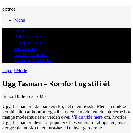
cotree
Menu
Hjem
Biler og sjov
Computer og IT
Elektronik
Mad og sundhed
Sport og friluftsliv
Tøj og Mode
Ugg Tasman – Komfort og stil i ét
Simon
10. februar 2025
Ugg Tasman er ikke bare en sko; det er en livsstil. Med sin unikke
kombination af komfort og stil har denne model vundet hjerterne hos
mange modeentusiaster verden over.
Vil du vide mere
om, hvorfor
Ugg Tasman er blevet så populær? Læs videre for at opdage, hvad
der gør denne sko til et must-have i enhver garderobe.