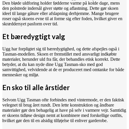
Den bløde uldforing holder fødderne varme på kolde dage, mens
den polstrede indersål giver støtte og aflastning. Dette gør skoen
ideel til lange gåture eller afslapning derhjemme. Mange brugere
roser også skoens evne til at forme sig efter foden, hvilket giver en
skræddersyet pasform over tid.
Et bæredygtigt valg
Ugg har forpligtet sig til bæredygtighed, og dette afspejles også i
Tasman-modellen. Skoen er fremstillet med ansvarligt indkøbte
materialer, herunder uld fra får, der behandles etisk korrekt. Dette
betyder, at du kan nyde dine Ugg Tasman-sko med god
samvittighed, velvidende at de er produceret med omtanke for både
mennesker og miljø.
En sko til alle årstider
Selvom Ugg Tasman ofte forbindes med vintermode, er den faktisk
velegnet til brug året rundt. Den lette konstruktion og åndbare
materialer gør den behagelig at have på selv i varmere vejr. Samtidig
er skoens tidløse design nemt at kombinere med forskellige outfits,
hvilket gør den til en alsidig tilføjelse til enhver garderobe.